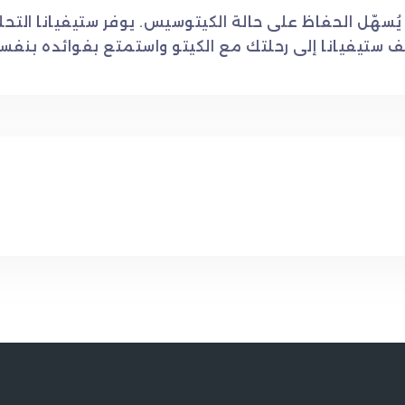
يُسهّل الحفاظ على حالة الكيتوسيس. يوفر ستيفيانا التحل
 ستيفيانا إلى رحلتك مع الكيتو واستمتع بفوائده بنفس